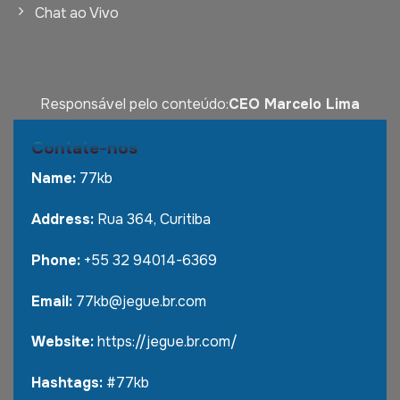
Chat ao Vivo
Responsável pelo conteúdo:
CEO Marcelo Lima
Contate-nos
Name:
77kb
Address:
Rua 364, Curitiba
Phone:
+55 32 94014-6369
Email:
77kb@jegue.br.com
Website:
https://jegue.br.com/
Hashtags:
#77kb