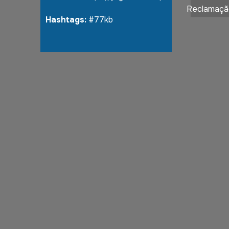
Reclamaçã
Hashtags:
#77kb