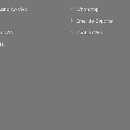
sino Ao Vivo
WhatsApp
P
Email de Suporte
kb WIN
Chat ao Vivo
ts